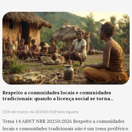
ABNT NBR 20250:2026 muda esse enquadramento. Ao
comunicação cla...
dedicar a seção 6.1 ao tema assédio , a n...
Respeito a comunidades locais e comunidades
tradicionais: quando a licença social se torna
condição de sustentabilidade
26 de março de 2026
|
21:50
|
Pablo Aguirre
Tema 14 ABNT NBR 20250:2026 Respeito a comunidades
locais e comunidades tradicionais não é um tema periférico