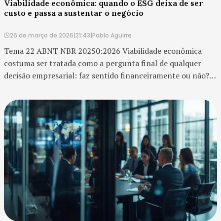
Viabilidade econômica: quando o ESG deixa de ser
custo e passa a sustentar o negócio
26 de março de 2026
|
21:43
|
Pablo Aguirre
Tema 22 ABNT NBR 20250:2026 Viabilidade econômica
costuma ser tratada como a pergunta final de qualquer
decisão empresarial: faz sentido financeiramente ou não?
No contexto do ESG, porém, essa pergunta precisa ser
reformulada. Não se trata apenas de saber se u...