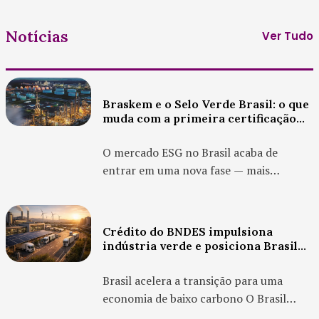
Notícias
Ver Tudo
Braskem e o Selo Verde Brasil: o que
muda com a primeira certificação
baseada na NBR 20250
O mercado ESG no Brasil acaba de
entrar em uma nova fase — mais
técnica, mais verificável e,
principalmente, mais confiável. Com o
avanço do Programa Selo Verde Brasil,
Crédito do BNDES impulsiona
empresas deixam de apenas declarar
indústria verde e posiciona Brasil
sustentabilidade e passam a comprovar,
na economia de baixo carbono
com base normativa , o desempenho
Brasil acelera a transição para uma
amb...
economia de baixo carbono O Brasil
começa a consolidar um movimento