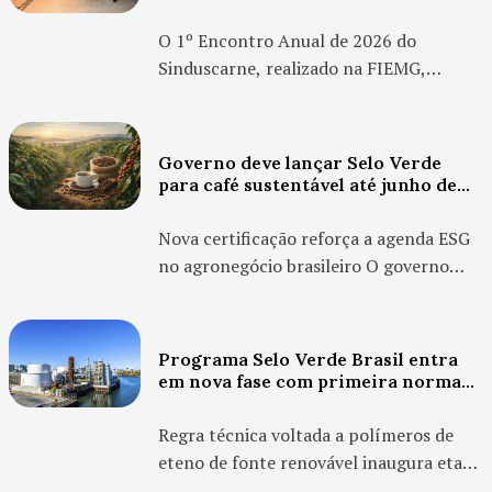
setor produtivo e entidades técnicas se
competitivo para a carne de Minas
reuniram par...
O 1º Encontro Anual de 2026 do
Sinduscarne, realizado na FIEMG,
mostrou com clareza algo que o setor de
carnes não pode mais ignorar:
sustentabilidade deixou de ser discurso e
Governo deve lançar Selo Verde
virou critério de acesso a mercado –
para café sustentável até junho de
especialmente no comércio
2026
internacional. O protagonismo do
Nova certificação reforça a agenda ESG
SeloVerd...
no agronegócio brasileiro O governo
brasileiro deve colocar em vigor, até
junho de 2026, um novo programa de
certificação sustentável voltado para o
Programa Selo Verde Brasil entra
setor cafeeiro. A iniciativa, conhecida
em nova fase com primeira norma
como Selo Verde para o café , surge
setorial para a indústria química
como mais um mov...
Regra técnica voltada a polímeros de
eteno de fonte renovável inaugura etapa
operacional do programa e reforça a