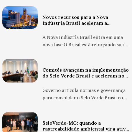
tempo real A decisão do Comitê
Executivo de Gestão da Câmara de
Novos recursos para a Nova
Comércio Exterior de reduzir o imposto
Indústria Brasil aceleram a
de importação para centenas de
transição ecológica e digital no país
produtos não é apenas um...
A Nova Indústria Brasil entra em uma
nova fase O Brasil está reforçando sua
estratégia de reindustrialização com um
movimento que vai muito além do
discurso. A ampliação de recursos
Comitês avançam na implementação
destinados à Nova Indústria Brasil (NIB)
do Selo Verde Brasil e aceleram nova
, destacada pela Confederação Nacional
agenda de certificação sustentável
no país
da Indústria, repr...
Governo articula normas e governança
para consolidar o Selo Verde Brasil como
referência nacional O avanço da agenda
ESG no Brasil acaba de ganhar um novo
capítulo relevante. Em março de 2026,
SeloVerde-MG: quando a
representantes do governo federal,
rastreabilidade ambiental vira ativo