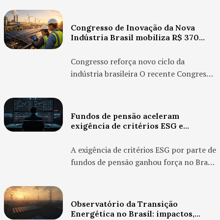
estrutural na sua política industrial: a
transição para uma economia de baixo
Congresso de Inovação da Nova
carbono. No centro dessa
Indústria Brasil mobiliza R$ 370
transformação está o papel estratégico
bilhões e acelera transição
sustentável
do BNDES, que vem ampliando o créd...
Congresso reforça novo ciclo da
indústria brasileira O recente Congresso
de Inovação promovido no contexto da
Nova Indústria Brasil consolidou um
movimento estratégico que vai muito
Fundos de pensão aceleram
além de discussões institucionais. O
exigência de critérios ESG e
evento destacou o papel central da
pressionam empresas por
transparência e governança
inovação como motor da com...
A exigência de critérios ESG por parte de
fundos de pensão ganhou força no Brasil
e começa a redesenhar a relação entre
capital e empresas. Segundo
reportagem do Valor Econômico,
Observatório da Transição
grandes investidores institucionais estão
Energética no Brasil: impactos,