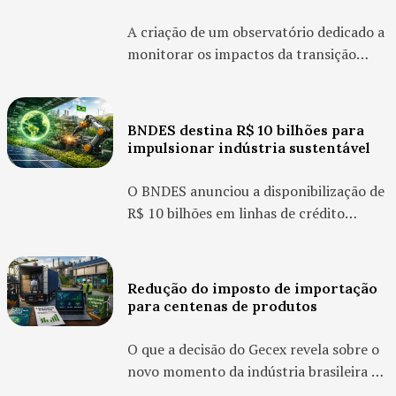
intensificando a cobrança por práticas
riscos e oportunidades para
empresas
ambientais, sociais...
A criação de um observatório dedicado a
monitorar os impactos da transição
energética no Brasil sinaliza uma
mudança importante na forma como o
país irá acompanhar, medir e gerir os
BNDES destina R$ 10 bilhões para
efeitos econômicos, sociais e ambientais
impulsionar indústria sustentável
dessa transformação. A iniciativa traz
implicações direta...
O BNDES anunciou a disponibilização de
R$ 10 bilhões em linhas de crédito
voltadas à indústria 4.0 e à produção de
bens de capital verde no Brasil. O
presidente do Banco Nacional de
Redução do imposto de importação
Desenvolvimento Econômico e Social
para centenas de produtos
(BNDES), Aloizio Mercadante, anunciou
nesta sexta-feira, 27, R$...
O que a decisão do Gecex revela sobre o
novo momento da indústria brasileira O
Brasil ajusta sua estratégia industrial em