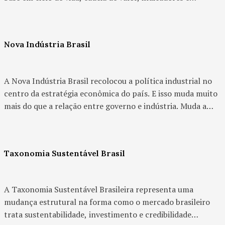
governança. Mais do que uma referência técnica, ela se
tornou a base normativa do Programa Selo Verde Brasil,
criando um novo patamar para empresas que precisam
Nova Indústria Brasil
provar desempenho sustentável com critério,
rastreabilidade e credibilidade.
A Nova Indústria Brasil recolocou a política industrial no
centro da estratégia econômica do país. E isso muda muito
mais do que a relação entre governo e indústria. Muda a
lógica de investimento, os critérios de competitividade, o
acesso a financiamento, a prioridade de cadeias produtivas
e o peso da sustentabilidade dentro da estratégia
Taxonomia Sustentável Brasil
empresarial.
A Taxonomia Sustentável Brasileira representa uma
mudança estrutural na forma como o mercado brasileiro
trata sustentabilidade, investimento e credibilidade