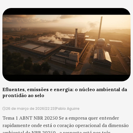
ponto é o tratamento dado a resíduos sólidos e economia
circular . A seção 5.4 da norma não e...
Efluentes, emissões e energia: o núcleo ambiental da
prontidão ao selo
26 de março de 2026
|
22:23
|
Pablo Aguirre
Tema 1 ABNT NBR 20250 Se a empresa quer entender
rapidamente onde está o coração operacional da dimensão
ambiental da NBR 20250 , a resposta está nos três