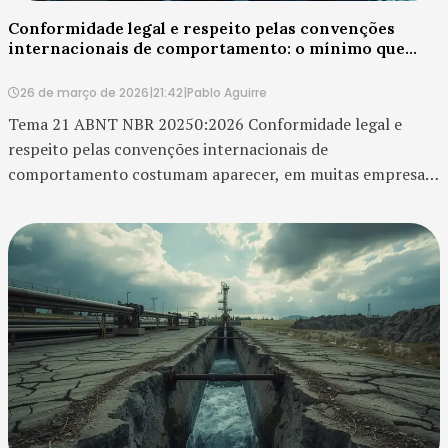
Conformidade legal e respeito pelas convenções
internacionais de comportamento: o mínimo que
separa reputação de risco
26 de março de 2026
|
21:42
|
Pablo Aguirre
Tema 21 ABNT NBR 20250:2026 Conformidade legal e
respeito pelas convenções internacionais de
comportamento costumam aparecer, em muitas empresas,
como itens formais de compliance. A organização verifica
se está dentro da lei, revisa políticas internas, atualiz...