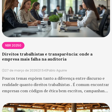
NBR 20250
Direitos trabalhistas e transparência: onde a
empresa mais falha na auditoria
27 de março de 2026
|
21:54
|
Pablo Aguirre
Poucos temas expõem tanto a diferença entre discurso e
realidade quanto direitos trabalhistas . É comum encontrar
empresas com códigos de ética bem escritos, campanhas
internas bem elaboradas e relatórios ESG sofisticados, mas
com baixa capacidade de demonstra...