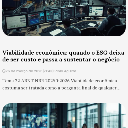
Viabilidade econômica: quando o ESG deixa
de ser custo e passa a sustentar o negócio
26 de março de 2026
|
21:43
|
Pablo Aguirre
Tema 22 ABNT NBR 20250:2026 Viabilidade econômica
costuma ser tratada como a pergunta final de qualquer
decisão empresarial: faz sentido financeiramente ou não?
No contexto do ESG, porém, essa pergunta precisa ser
reformulada. Não se trata apenas de saber se uma iniciativa
cabe no orçamento, mas se ela sustenta valor, reduz risco,
melhora eficiência e aument...