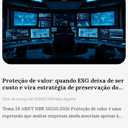
essa leitura é limitada. No contexto do ESG, a demanda por
recursos revela o quanto a empr...
Proteção de valor: quando ESG deixa de ser
custo e vira estratégia de preservação do
negócio
26 de março de 2026
|
21:39
|
Pablo Aguirre
Tema 18 ABNT NBR 20250:2026 Proteção de valor é uma
expressão que muitas empresas ainda associam apenas à
área financeira, à defesa patrimonial ou à gestão de riscos