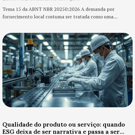
Tema 15 da ABNT NBR 20250:2026 A demanda por
fornecimento local costuma ser tratada como uma
preferência comercial, algo útil para reduzir prazos,
fortalecer a economia do entorno ou dar mais agilidade à
operação. Mas essa leitura ainda é estreita. No contexto do
ESG, especialmente sob a ótica da ABNT PR 2030, comprar
localmente não é apenas uma escolha logí...
Qualidade do produto ou serviço: quando
ESG deixa de ser narrativa e passa a ser