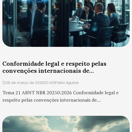
Conformidade legal e respeito pelas
convenções internacionais de
comportamento: o mínimo que separa
26 de março de 2026
|
21:42
|
Pablo Aguirre
reputação de risco
Tema 21 ABNT NBR 20250:2026 Conformidade legal e
respeito pelas convenções internacionais de
comportamento costumam aparecer, em muitas empresas,
como itens formais de compliance. A organização verifica
se está dentro da lei, revisa políticas internas, atualiza
contratos e registra treinamentos. Isso é importante, mas