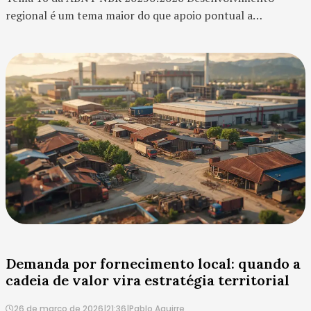
regional é um tema maior do que apoio pontual a
comunidades ou incentivo a iniciativas locais. Ele trata da
capacidade de uma empresa contribuir para a estrutura
econômica, social e institucional de uma região inteira. No
contexto do ESG, isso significa entender que a
sustentabilidade não acontece apenas dentro...
Demanda por fornecimento local: quando a
cadeia de valor vira estratégia territorial
26 de março de 2026
|
21:36
|
Pablo Aguirre