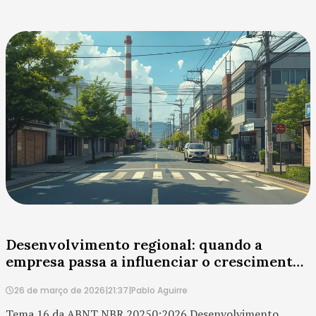
aparecer como uma meta de diversidade econômica, apoio
ao empreendedorismo ou fortalecimento de fornecedores.
Mas, no contexto do ESG, ela é muito mais do que isso.
Trata-se de uma decisão estratégica que afeta
competitividade, resiliência, geração de renda...
Desenvolvimento regional: quando a
empresa passa a influenciar o crescimento
do entorno
26 de março de 2026
|
21:37
|
Pablo Aguirre
Tema 16 da ABNT NBR 20250:2026 Desenvolvimento