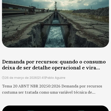
não suficiente. No contexto do ESG, esse...
Demanda por recursos: quando o consumo
deixa de ser detalhe operacional e vira
risco estratégico
26 de março de 2026
|
21:41
|
Pablo Aguirre
Tema 20 ABNT NBR 20250:2026 Demanda por recursos
costuma ser tratada como uma variável técnica de
produção. Água, energia, matéria-prima, insumos críticos,
solo, biomassa, logística e capacidade operacional entram
na conta como elementos de custo e disponibilidade. Mas