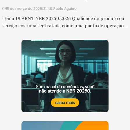
confiança
18 de março de 2026
|
21:40
|
Pablo Aguirre
Tema 19 ABNT NBR 20250:2026 Qualidade do produto ou
serviço costuma ser tratada como uma pauta de operação,
marketing ou atendimento ao cliente. Mas, no contexto do
ESG, ela é muito mais do que isso. Qualidade é uma
expressão concreta da capacidade da empresa de entregar
valor de forma consistente, segura, responsável e
confiável. Quando um produto ou serviç...