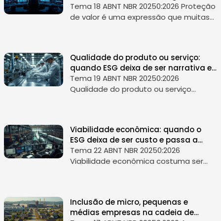
preservação do negócio
Tema 18 ABNT NBR 20250:2026 Proteção
de valor é uma expressão que muitas
empresas ainda associam apenas à
área financeira, à defesa patrimonial
ou à gestão de riscos corporativos....
Qualidade do produto ou serviço:
quando ESG deixa de ser narrativa e
passa a ser confiança
Tema 19 ABNT NBR 20250:2026
Qualidade do produto ou serviço
costuma ser tratada como uma pauta
de operação, marketing ou
atendimento ao cliente. Mas, no
Viabilidade econômica: quando o
contexto do ESG, ela é muit...
ESG deixa de ser custo e passa a
sustentar o negócio
Tema 22 ABNT NBR 20250:2026
Viabilidade econômica costuma ser
tratada como a pergunta final de
qualquer decisão empresarial: faz
sentido financeiramente ou não? No
Inclusão de micro, pequenas e
contexto do ESG,...
médias empresas na cadeia de