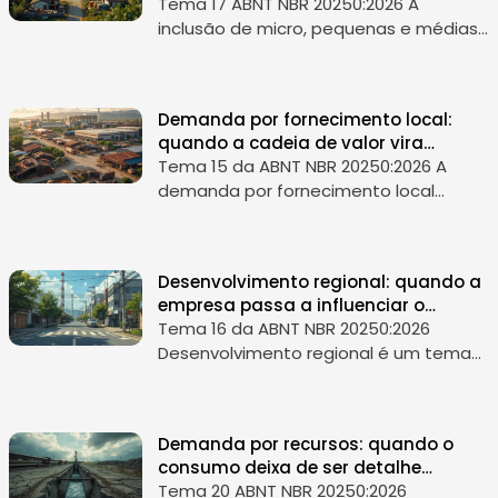
valor: quando ESG deixa de ser
Tema 17 ABNT NBR 20250:2026 A
exigência e vira desenvolvimento
inclusão de micro, pequenas e médias
empresas na cadeia de valor costuma
aparecer como uma meta de
diversidade econômica, apoio ao
Demanda por fornecimento local:
empreendedorismo ou...
quando a cadeia de valor vira
estratégia territorial
Tema 15 da ABNT NBR 20250:2026 A
demanda por fornecimento local
costuma ser tratada como uma
preferência comercial, algo útil para
reduzir prazos, fortalecer a economia
Desenvolvimento regional: quando a
do entorno...
empresa passa a influenciar o
crescimento do entorno
Tema 16 da ABNT NBR 20250:2026
Desenvolvimento regional é um tema
maior do que apoio pontual a
comunidades ou incentivo a iniciativas
locais. Ele trata da capacidade de uma
Demanda por recursos: quando o
empresa...
consumo deixa de ser detalhe
operacional e vira risco estratégico
Tema 20 ABNT NBR 20250:2026