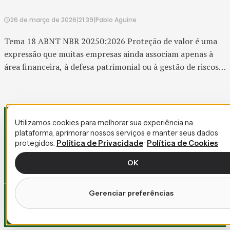
26 de março de 2026
|
21:39
|
Pablo Aguirre
Tema 18 ABNT NBR 20250:2026 Proteção de valor é uma
expressão que muitas empresas ainda associam apenas à
área financeira, à defesa patrimonial ou à gestão de riscos
corporativos. Mas, no contexto do ESG, ela ganha um si...
Utilizamos cookies para melhorar sua experiência na
plataforma, aprimorar nossos serviços e manter seus dados
protegidos.
Política de Privacidade
·
Política de Cookies
OK
Gerenciar preferências
Política de Privacidade
Termos de Uso
Política de Cookies
Copyright © 2026 - Basic. Todos os direitos reservados.