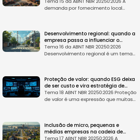
estratégia territorial
Tema 15 da ABNT NBR 20250:2026 A
demanda por fornecimento local
costuma ser tratada como uma
preferência comercial, algo útil para
reduzir prazos, fortalecer a economia
Desenvolvimento regional: quando a
do entorno...
empresa passa a influenciar o
crescimento do entorno
Tema 16 da ABNT NBR 20250:2026
Desenvolvimento regional é um tema
maior do que apoio pontual a
comunidades ou incentivo a iniciativas
locais. Ele trata da capacidade de uma
Proteção de valor: quando ESG deixa
empresa...
de ser custo e vira estratégia de
preservação do negócio
Tema 18 ABNT NBR 20250:2026 Proteção
de valor é uma expressão que muitas
empresas ainda associam apenas à
área financeira, à defesa patrimonial
ou à gestão de riscos corporativos....
Inclusão de micro, pequenas e
médias empresas na cadeia de
valor: quando ESG deixa de ser
Tema 17 ABNT NBR 20250:2026 A