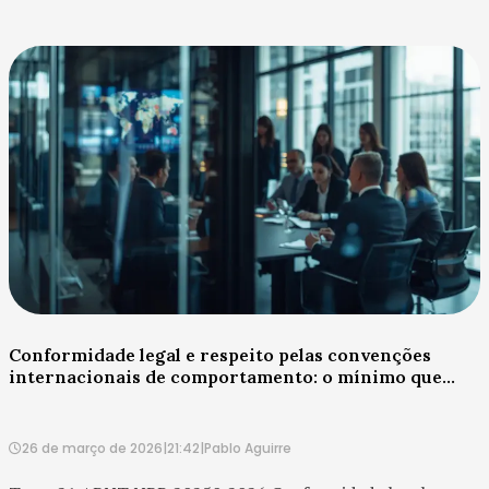
No contexto do ESG, porém, essa pergunta precisa ser
reform...
Conformidade legal e respeito pelas convenções
internacionais de comportamento: o mínimo que
separa reputação de risco
26 de março de 2026
|
21:42
|
Pablo Aguirre