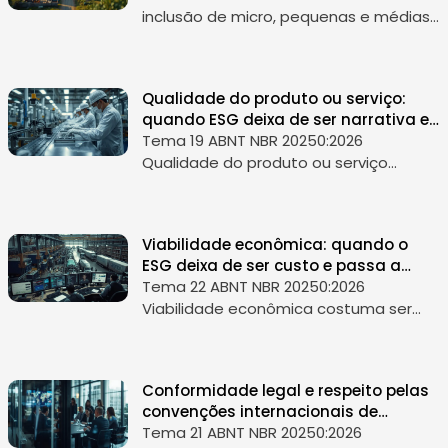
exigência e vira desenvolvimento
inclusão de micro, pequenas e médias
empresas na cadeia de valor costuma
aparecer como uma meta de
diversidade econômica, apoio ao
Qualidade do produto ou serviço:
empreendedorismo ou...
quando ESG deixa de ser narrativa e
passa a ser confiança
Tema 19 ABNT NBR 20250:2026
Qualidade do produto ou serviço
costuma ser tratada como uma pauta
de operação, marketing ou
atendimento ao cliente. Mas, no
Viabilidade econômica: quando o
contexto do ESG, ela é muit...
ESG deixa de ser custo e passa a
sustentar o negócio
Tema 22 ABNT NBR 20250:2026
Viabilidade econômica costuma ser
tratada como a pergunta final de
qualquer decisão empresarial: faz
sentido financeiramente ou não? No
Conformidade legal e respeito pelas
contexto do ESG,...
convenções internacionais de
comportamento: o mínimo que
Tema 21 ABNT NBR 20250:2026