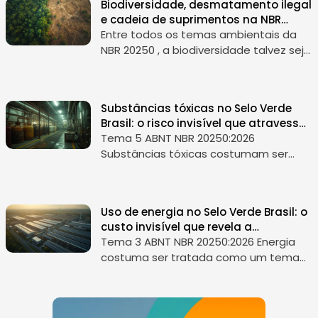
Biodiversidade, desmatamento ilegal
o tra...
e cadeia de suprimentos na NBR
20250
Entre todos os temas ambientais da
NBR 20250 , a biodiversidade talvez seja
o mais estratégico para o contexto
brasileiro. Não só porque o Brasil ocupa
posição singular em diversid...
Substâncias tóxicas no Selo Verde
Brasil: o risco invisível que atravessa
produto, operação e reputação
Tema 5 ABNT NBR 20250:2026
Substâncias tóxicas costumam ser
tratadas como um tema técnico,
restrito a fichas de segurança,
controles químicos e exigências
Uso de energia no Selo Verde Brasil: o
regulatórias. Mas essa le...
custo invisível que revela a
maturidade da sua operação
Tema 3 ABNT NBR 20250:2026 Energia
costuma ser tratada como um tema
operacional. Um custo relevante,
monitorado com atenção, mas ainda
assim visto como uma variável de