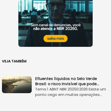
VEJA TAMBÉM
Efluentes líquidos no Selo Verde
Brasil: o risco invisível que pode
travar sua operação
Tema 1 ABNT NBR 20250:2026 Existe um
ponto cego em muitas operações
industriais. Ele não costuma aparecer
com destaque nos relatórios
institucionais, não vira pauta com