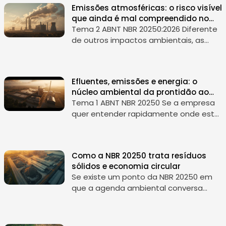
Emissões atmosféricas: o risco visível
frequência...
que ainda é mal compreendido no
ESG
Tema 2 ABNT NBR 20250:2026 Diferente
de outros impactos ambientais, as
emissões atmosféricas têm uma
característica particular: elas são
visíveis. Chaminés, fumaça, odores e
Efluentes, emissões e energia: o
partíc...
núcleo ambiental da prontidão ao
selo
Tema 1 ABNT NBR 20250 Se a empresa
quer entender rapidamente onde está
o coração operacional da dimensão
ambiental da NBR 20250 , a resposta
está nos três primeiros blocos da
Como a NBR 20250 trata resíduos
Seção...
sólidos e economia circular
Se existe um ponto da NBR 20250 em
que a agenda ambiental conversa
claramente com estratégia de
negócio, design de produto, cadeia de
valor e políticas públicas, esse ponto é