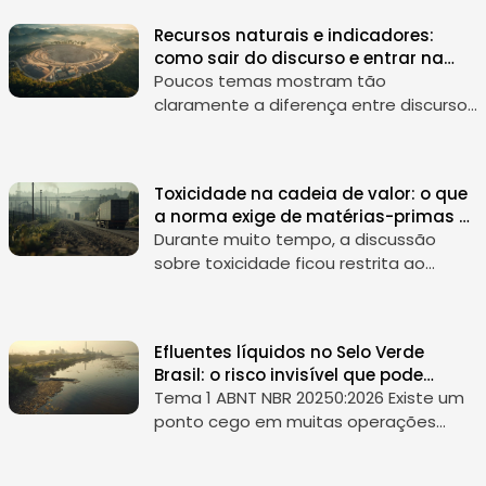
assim visto como uma variável de
Recursos naturais e indicadores:
eficiência,...
como sair do discurso e entrar na
gestão
Poucos temas mostram tão
claramente a diferença entre discurso
e gestão quanto o uso de recursos
naturais . Quase toda empresa afirma
que quer “usar recursos de forma
Toxicidade na cadeia de valor: o que
consciente”....
a norma exige de matérias-primas e
distribuição
Durante muito tempo, a discussão
sobre toxicidade ficou restrita ao
ambiente fabril. A empresa olhava para
substâncias perigosas dentro da
produção e tratava o tema como
Efluentes líquidos no Selo Verde
questão de...
Brasil: o risco invisível que pode
travar sua operação
Tema 1 ABNT NBR 20250:2026 Existe um
ponto cego em muitas operações
industriais. Ele não costuma aparecer
com destaque nos relatórios