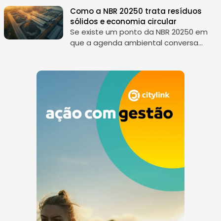
institucionais, não vira pauta com
Como a NBR 20250 trata resíduos
frequência...
sólidos e economia circular
Se existe um ponto da NBR 20250 em
que a agenda ambiental conversa
claramente com estratégia de
negócio, design de produto, cadeia de
valor e políticas públicas, esse ponto é
o tra...