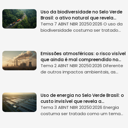
Uso da biodiversidade no Selo Verde
Brasil: o ativo natural que revela
dependência, risco e maturidade ESG
Tema 7 ABNT NBR 20250:2026 O uso da
biodiversidade costuma ser tratado
como um tema “de natureza”, algo
importante, mas distante da rotina
operacional. Essa percepção é
Emissões atmosféricas: o risco visível
perigosa. N...
que ainda é mal compreendido no
ESG
Tema 2 ABNT NBR 20250:2026 Diferente
de outros impactos ambientais, as
emissões atmosféricas têm uma
característica particular: elas são
visíveis. Chaminés, fumaça, odores e
Uso de energia no Selo Verde Brasil: o
partíc...
custo invisível que revela a
maturidade da sua operação
Tema 3 ABNT NBR 20250:2026 Energia
costuma ser tratada como um tema
operacional. Um custo relevante,
monitorado com atenção, mas ainda