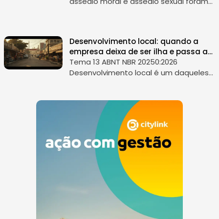
assédio moral e assédio sexual foram
tratados por muitas empresas como
assunto exclusivo de RH, reputação
interna ou gestão disciplinar. A ABNT
Desenvolvimento local: quando a
NBR...
empresa deixa de ser ilha e passa a
construir território
Tema 13 ABNT NBR 20250:2026
Desenvolvimento local é um daqueles
temas que muitas empresas afirmam
apoiar, mas poucas conseguem
demonstrar com consistência. Em
relatórios e discurso...