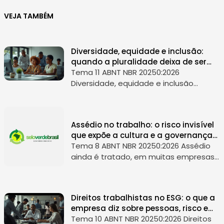
VEJA TAMBÉM
Diversidade, equidade e inclusão:
quando a pluralidade deixa de ser
discurso e vira governança
Tema 11 ABNT NBR 20250:2026
Diversidade, equidade e inclusão
costumam aparecer em relatórios,
campanhas institucionais e
compromissos públicos como sinais de
Assédio no trabalho: o risco invisível
modernidade organizaci...
que expõe a cultura e a governança
da empresa
Tema 8 ABNT NBR 20250:2026 Assédio
ainda é tratado, em muitas empresas,
como um tema de comportamento
individual. Mas essa leitura é limitada.
No contexto do ESG, o assédio revela...
Direitos trabalhistas no ESG: o que a
empresa diz sobre pessoas, risco e
governança
Tema 10 ABNT NBR 20250:2026 Direitos