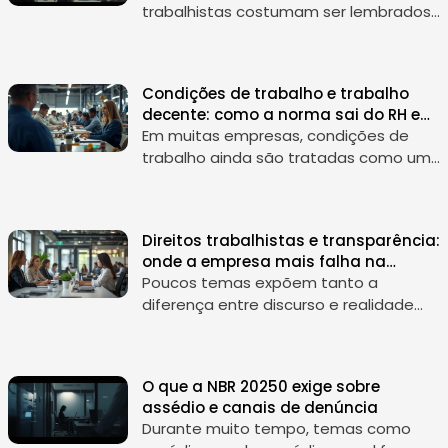
trabalhistas costumam ser lembrados
apenas quando há passivo,
reclamação, ação judicial ou
fiscalização. Essa é uma forma limitada
Condições de trabalho e trabalho
de enxergar...
decente: como a norma sai do RH e
entra no ESG
Em muitas empresas, condições de
trabalho ainda são tratadas como um
tema “interno”, restrito ao RH, ao
jurídico trabalhista ou à área de saúde
e segurança. A ABNT NBR 20250 muda
Direitos trabalhistas e transparência:
e...
onde a empresa mais falha na
auditoria
Poucos temas expõem tanto a
diferença entre discurso e realidade
quanto direitos trabalhistas . É comum
encontrar empresas com códigos de
ética bem escritos, campanhas
O que a NBR 20250 exige sobre
internas bem...
assédio e canais de denúncia
Durante muito tempo, temas como